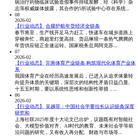
病治疗药物临床试验造假事件持续发酵，经《科学》杂
志等权威媒体披露，其合作的5所试验中心存在系统...
08
2026-02
【行业动态】
合规护航年货经济全链条
春节将至，生产线开足马力赶工，快递车在城乡道路上
穿梭奔忙，商超里灯笼高挂、货品琳琅一条热气腾腾的
年货供应链正全速运转。国家税务总局阿克苏...
07
2026-02
【行业动态】
完善体育产业链条 构筑现代化体育产业体
系
我国体育产业在经历高速发展后，已进入从追求体量转
向提升体质的关键期，深层次的结构性矛盾日益凸显。
十五五时期，要以系统性思维和创新性举措，...
06
2026-02
【行业动态】
吴越菲：中国社会学要拉长认识链条深度
研究和
上海社联2025年度十大论文已出炉，议题既有对智能社
会、大模型价值对齐、AI时代的教育、未来社会学等前
沿问题的研究，又有收入再分配、财政与市场等...